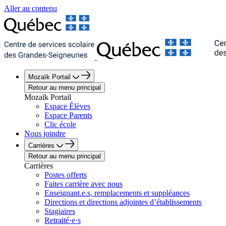
Aller au contenu
Mozaïk Portail
Retour au menu principal
Mozaïk Portail
Espace Élèves
Espace Parents
Clic école
Nous joindre
Carrières
Retour au menu principal
Carrières
Postes offerts
Faites carrière avec nous
Enseignant.e.s, remplacements et suppléances
Directions et directions adjointes d’établissements
Stagiaires
Retraité·e·s