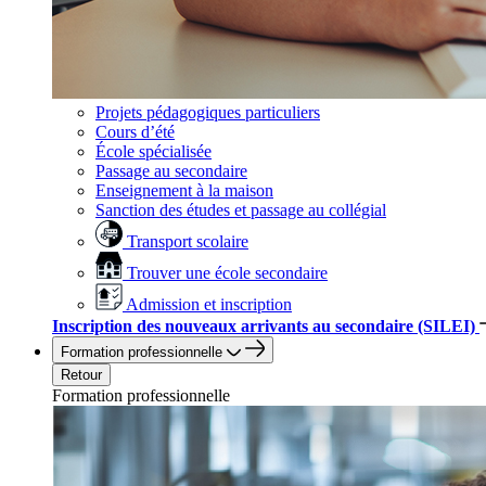
Projets pédagogiques particuliers
Cours d’été
École spécialisée
Passage au secondaire
Enseignement à la maison
Sanction des études et passage au collégial
Transport scolaire
Trouver une école secondaire
Admission et inscription
Inscription des nouveaux arrivants au secondaire (SILEI)
Formation professionnelle
Retour
Formation professionnelle